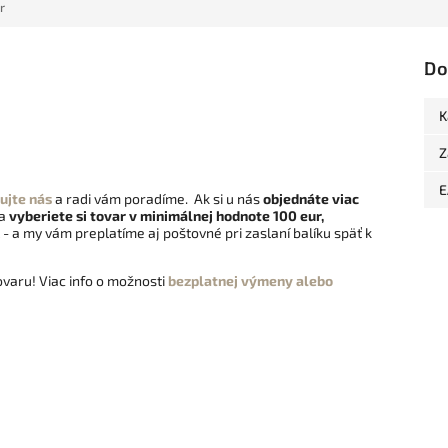
r
Do
K
Z
E
ujte nás
a radi vám poradíme. Ak si u nás
objednáte viac
 a
vyberiete si tovar v minimálnej hodnote 100 eur,
- a my vám preplatíme aj poštovné pri zaslaní balíku späť k
varu! Viac info o možnosti
bezplatnej výmeny alebo