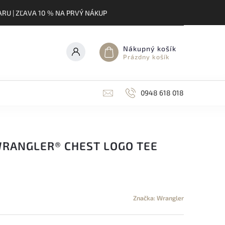
RU | ZĽAVA 10 % NA PRVÝ NÁKUP
Nákupný košík
Prázdny košík
0948 618 018
WRANGLER® CHEST LOGO TEE
Značka:
Wrangler