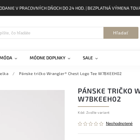
ODANIE V PRACOVNÝCH DŇOCH DO 24 HOD. | BEZPLATNÁ VÝMENA TOVA
Hľadať
 MÓDA
MÓDNE DOPLNKY
SALE
ielka
/
Pánske tričko Wrangler® Chest Logo Tee W7BKEEH02
PÁNSKE TRIČKO 
W7BKEEH02
Kód:
Zvoľte variant
Neohodnotené