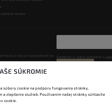
e
a výmena tovaru
formácie o nových produktoch na
Vložením e-mailu súhlasíte s
pod
Prihlásiť sa
VAŠE SÚKROMIE
a súbory cookie na podporu fungovania stránky,
Copyright 2026
Vyzeraj dobre
. Všetky práva vyhradené.
 a zlepšenie služieb. Používaním našej stránky súhlasíte
Upraviť nastavenie cookies
v cookie.
Vytvořil
Shoptet
| Design
Shoptak.cz.