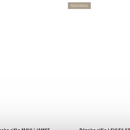
NOVINKA
ske rifle MAVI | JAMES
Pánske rifle LEVI'S® 