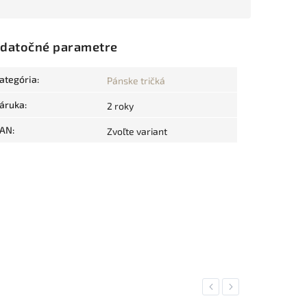
datočné parametre
ategória
:
Pánske tričká
áruka
:
2 roky
AN
:
Zvoľte variant
Previous
Next