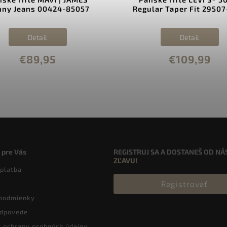
nny Jeans 00424-85057
Regular Taper Fit 29507
Detail
Detail
€89,95
€109,99
 pre Vás
REGISTRUJ SA A DOSTANEŠ OD NÁ
ZĽAVU!
 platba
Registrovať
podmienky
odpovede
 ochrany osobných údajov