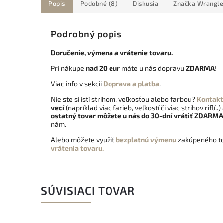
Popis
Podobné (8)
Diskusia
Značka
Wrangle
Podrobný popis
Doručenie, výmena a vrátenie tovaru.
Pri nákupe
nad 20 eur
máte u nás dopravu
ZDARMA
!
Viac info v sekcii
Doprava a platba
.
Nie ste si istí strihom, veľkosťou alebo farbou?
Kontakt
vecí
(napríklad viac farieb, veľkostí či viac strihov riflí..)
ostatný tovar môžete u nás do 30-dní vrátiť
ZDARMA
nám.
Alebo môžete využiť
bezplatnú výmenu
zakúpeného to
vrátenia tovaru.
SÚVISIACI TOVAR