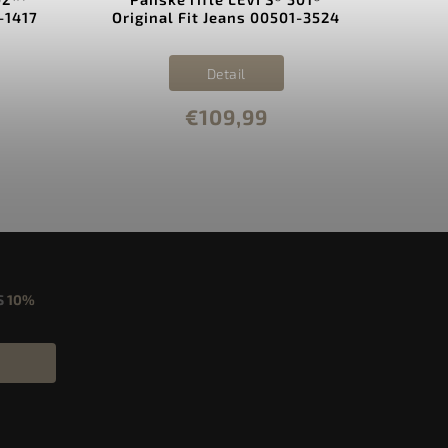
-1417
Original Fit Jeans 00501-3524
Sk
Detail
€109,99
S
10%