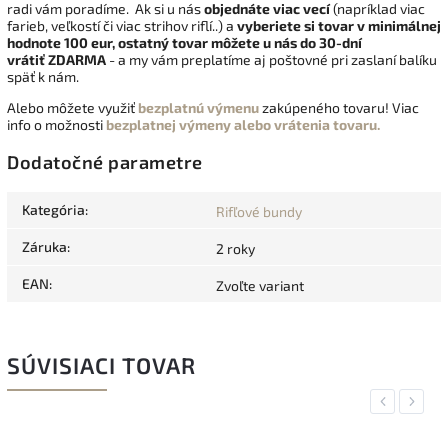
radi vám poradíme. Ak si u nás
objednáte viac vecí
(napríklad viac
farieb, veľkostí či viac strihov riflí..) a
vyberiete si tovar v minimálnej
hodnote 100 eur, ostatný tovar môžete u nás do 30-dní
vrátiť
ZDARMA
- a my vám preplatíme aj poštovné pri zaslaní balíku
späť k nám.
Alebo môžete využiť
bezplatnú výmenu
zakúpeného tovaru! Viac
info o možnosti
bezplatnej výmeny alebo vrátenia tovaru.
Dodatočné parametre
Kategória
:
Rifľové bundy
Záruka
:
2 roky
EAN
:
Zvoľte variant
SÚVISIACI TOVAR
Previous
Next