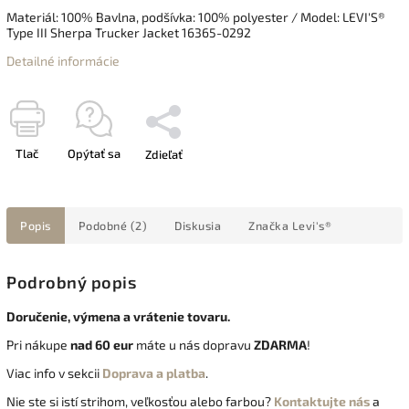
Materiál: 100% Bavlna, podšívka: 100% polyester / Model: LEVI'S®
Type III Sherpa Trucker Jacket 16365-0292
Detailné informácie
Tlač
Opýtať sa
Zdieľať
Popis
Podobné (2)
Diskusia
Značka
Levi's®
Podrobný popis
Doručenie, výmena a vrátenie tovaru.
Pri nákupe
nad 60 eur
máte u nás dopravu
ZDARMA
!
Viac info v sekcii
Doprava a platba
.
Nie ste si istí strihom, veľkosťou alebo farbou?
Kontaktujte nás
a