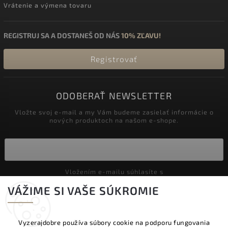
Vrátenie a výmena tovaru
REGISTRUJ SA A DOSTANEŠ OD NÁS
10% ZĽAVU!
Registrovať
ODOBERAŤ NEWSLETTER
Vložte svoj e-mail a my Vám budeme zasielať informácie o
nových produktoch na našom e-shope.
Vložením e-mailu súhlasíte s
podmienkami ochrany osobných údajov
VÁŽIME SI VAŠE SÚKROMIE
Prihlásiť sa
Vyzerajdobre používa súbory cookie na podporu fungovania