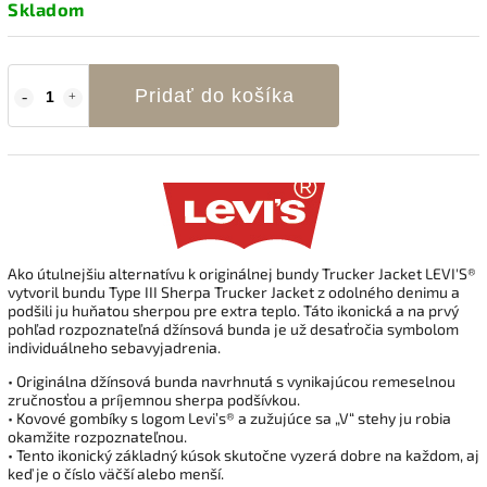
Skladom
Pridať do košíka
Ako útulnejšiu alternatívu k originálnej bundy Trucker Jacket LEVI'S®
vytvoril bundu Type III Sherpa Trucker Jacket z odolného denimu a
podšili ju huňatou sherpou pre extra teplo. Táto ikonická a na prvý
pohľad rozpoznateľná džínsová bunda je už desaťročia symbolom
individuálneho sebavyjadrenia.
• Originálna džínsová bunda navrhnutá s vynikajúcou remeselnou
zručnosťou a príjemnou sherpa podšívkou.
• Kovové gombíky s logom Levi’s® a zužujúce sa „V“ stehy ju robia
okamžite rozpoznateľnou.
• Tento ikonický základný kúsok skutočne vyzerá dobre na každom, aj
keď je o číslo väčší alebo menší.