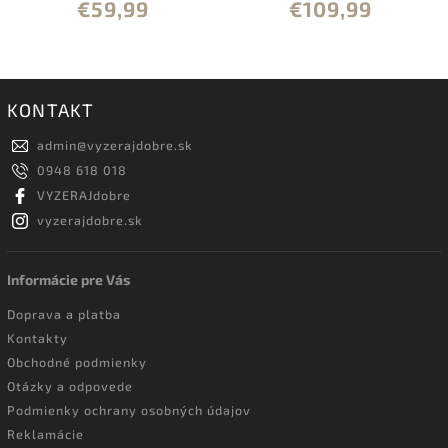
€59,99
€109,99
KONTAKT
admin
@
vyzerajdobre.sk
0948 618 018
VYZERAJdobre
vyzerajdobre.sk
Informácie pre Vás
Doprava a platba
Kontakty
Obchodné podmienky
Otázky a odpovede
Podmienky ochrany osobných údajov
Reklamácie