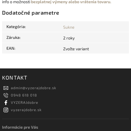
info o možnosti
bezplatnej výmeny alebo vrátenia tovaru.
Dodatočné parametre
Kategória
:
Sukne
Záruka
:
2 roky
EAN
:
Zvoľte variant
KONTAKT
admin
@
vyzerajdobre.sk
0948 618 018
VYZERAJdobre
vyzerajdobre.sk
Informácie pre Vás