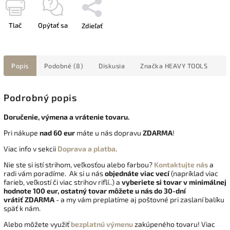
Tlač
Opýtať sa
Zdieľať
Popis
Podobné (8)
Diskusia
Značka
HEAVY TOOLS
Podrobný popis
Doručenie, výmena a vrátenie tovaru.
Pri nákupe
nad 60 eur
máte u nás dopravu
ZDARMA
!
Viac info v sekcii
Doprava a platba
.
Nie ste si istí strihom, veľkosťou alebo farbou?
Kontaktujte nás
a
radi vám poradíme. Ak si u nás
objednáte viac vecí
(napríklad viac
farieb, veľkostí či viac strihov riflí..) a
vyberiete si tovar v minimálnej
hodnote 100 eur, ostatný tovar môžete u nás do 30-dní
vrátiť
ZDARMA
- a my vám preplatíme aj poštovné pri zaslaní balíku
späť k nám.
Alebo môžete využiť
bezplatnú výmenu
zakúpeného tovaru! Viac