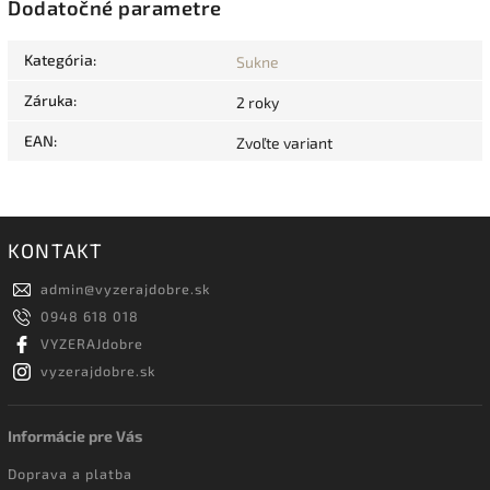
Dodatočné parametre
Kategória
:
Sukne
Záruka
:
2 roky
EAN
:
Zvoľte variant
KONTAKT
admin
@
vyzerajdobre.sk
0948 618 018
VYZERAJdobre
vyzerajdobre.sk
Informácie pre Vás
Doprava a platba