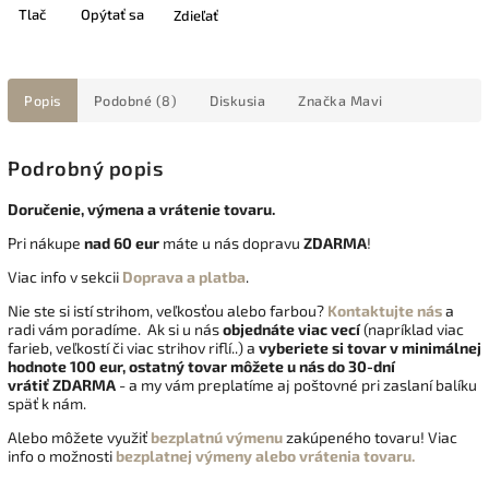
Tlač
Opýtať sa
Zdieľať
Popis
Podobné (8)
Diskusia
Značka
Mavi
Podrobný popis
Doručenie, výmena a vrátenie tovaru.
Pri nákupe
nad 60 eur
máte u nás dopravu
ZDARMA
!
Viac info v sekcii
Doprava a platba
.
Nie ste si istí strihom, veľkosťou alebo farbou?
Kontaktujte nás
a
radi vám poradíme. Ak si u nás
objednáte viac vecí
(napríklad viac
farieb, veľkostí či viac strihov riflí..) a
vyberiete si tovar v minimálnej
hodnote 100 eur, ostatný tovar môžete u nás do 30-dní
vrátiť
ZDARMA
- a my vám preplatíme aj poštovné pri zaslaní balíku
späť k nám.
Alebo môžete využiť
bezplatnú výmenu
zakúpeného tovaru! Viac
info o možnosti
bezplatnej výmeny alebo vrátenia tovaru.