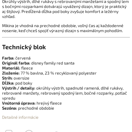
Okrúhly výstrih, dlhé rukávy s rebrovanými manžetami a spodný lem
s bočnými rozparkami dotvárajú vyvážený dizajn, ktorý je praktický
aj štýlový. Predĺžená dĺžka pod boky zvyšuje komfort a ležérny
vzhľad.
Mikina je vhodná na prechodné obdobie, voľný čas aj každodenné
nosenie, keď chceš spojiť výrazný dizajn s maximálnym pohodlím.
Technický blok
Farba:
červená
Originál farba:
disney family red santa
Materiál:
fleece
Zloženie:
77 % bavlna, 23 % recyklovaný polyester
Strih:
oversize
Dĺžka:
pod boky
Výstrih / detaily:
okrúhly výstrih, spadnuté ramená, dlhé rukávy,
rebrované manžety, rebrovaný spodný lem, bočné rozparky, potlač
vpredu
Vnútorná úprava:
hrejivý fleece
Sezóna:
prechodné obdobie
Detailné informácie