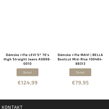
Dámske rifle LEVI'S® 70's
Dámske rifle MAVI | BELLA
High Straight Jeans A0898-
Bootcut Mid-Rise 100484-
0010
88313
Detail
Detail
€124,99
€79,95
KONTAKT