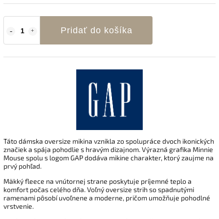
Pridať do košíka
Táto dámska oversize mikina vznikla zo spolupráce dvoch ikonických
značiek a spája pohodlie s hravým dizajnom. Výrazná grafika Minnie
Mouse spolu s logom GAP dodáva mikine charakter, ktorý zaujme na
prvý pohľad.
Mäkký fleece na vnútornej strane poskytuje príjemné teplo a
komfort počas celého dňa. Voľný oversize strih so spadnutými
ramenami pôsobí uvoľnene a moderne, pričom umožňuje pohodlné
vrstvenie.