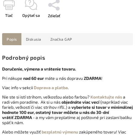
Tlač
Opýtať sa
Zdieľať
Popis
Diskusia
Značka
GAP
Podrobný popis
Doručenie, výmena a vrátenie tovaru.
Pri nákupe
nad 60 eur
máte u nás dopravu
ZDARMA
!
Viac info v sekcii
Doprava a platba
.
Nie ste si istí strihom, veľkosťou alebo farbou?
Kontaktujte nás
a
radi vám poradíme. Ak si u nás
objednáte viac vecí
(napríklad viac
farieb, veľkostí či viac strihov riflí..) a
vyberiete si tovar v minimálnej
hodnote 100 eur, ostatný tovar môžete u nás do 30-dní
vrátiť
ZDARMA
- a my vám preplatíme aj poštovné pri zaslaní balíku
späť k nám.
Alebo môžete využiť
bezplatnú výmenu
zakúpeného tovaru! Viac