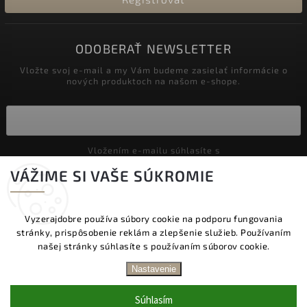
ODOBERAŤ NEWSLETTER
Vložte svoj e-mail a my Vám budeme zasielať informácie o
nových produktoch na našom e-shope.
Vložením e-mailu súhlasíte s
podmienkami ochrany osobných údajov
VÁŽIME SI VAŠE SÚKROMIE
Prihlásiť sa
Vyzerajdobre používa súbory cookie na podporu fungovania
stránky, prispôsobenie reklám a zlepšenie služieb. Používaním
Copyright 2026
Vyzeraj dobre
. Všetky práva vyhradené.
našej stránky súhlasíte s používaním súborov cookie.
Upraviť nastavenie cookies
DOPRAVA ZADARMO NAD 60 € | DODANIE V
Nastavenie
PRACOVNÝCH DŇOCH DO 24 HOD. | BEZPLATNÁ
Vytvořil
Shoptet
| Design
Shoptak.cz.
VÝMENA TOVARU | ZĽAVA 10 % NA PRVÝ NÁKUP
Súhlasím