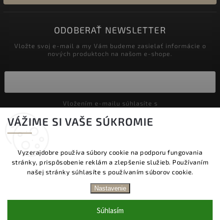
ODOBERAŤ NEWSLETTER
Vložte svoj e-mail a my Vám budeme zasielať informácie o
nových produktoch na našom e-shope.
Vložením e-mailu súhlasíte s
podmienkami ochrany osobných údajov
VÁŽIME SI VAŠE SÚKROMIE
Prihlásiť sa
Vyzerajdobre používa súbory cookie na podporu fungovania
stránky, prispôsobenie reklám a zlepšenie služieb. Používaním
Copyright 2026
Vyzeraj dobre
. Všetky práva vyhradené.
našej stránky súhlasíte s používaním súborov cookie.
Upraviť nastavenie cookies
DOPRAVA ZADARMO NAD 60 € | DODANIE V
Nastavenie
PRACOVNÝCH DŇOCH DO 24 HOD. | BEZPLATNÁ
Vytvořil
Shoptet
| Design
Shoptak.cz.
VÝMENA TOVARU | ZĽAVA 10 % NA PRVÝ NÁKUP
Súhlasím