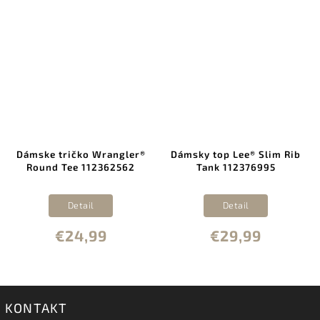
Dámske tričko Wrangler®
Dámsky top Lee® Slim Rib
Round Tee 112362562
Tank 112376995
Detail
Detail
€24,99
€29,99
KONTAKT