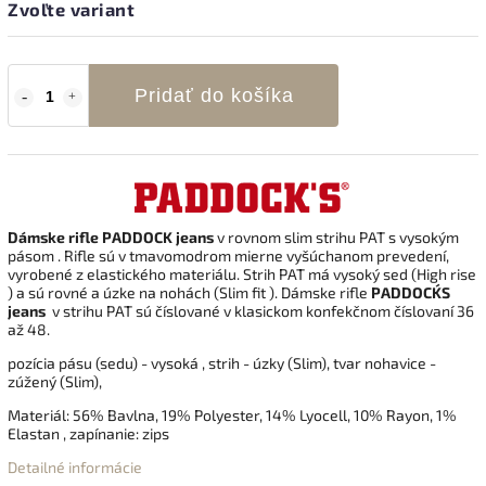
Zvoľte variant
Pridať do košíka
Dámske rifle PADDOCK jeans
v rovnom slim strihu PAT s vysokým
pásom . Rifle sú v tmavomodrom mierne vyšúchanom prevedení,
vyrobené z elastického materiálu. Strih PAT má vysoký sed (High rise
) a sú rovné a úzke na nohách (Slim fit ). Dámske rifle
PADDOCK´S
jeans
v strihu PAT sú číslované v klasickom konfekčnom číslovaní 36
až 48.
pozícia pásu (sedu) - vysoká , strih - úzky (Slim), tvar nohavice -
zúžený (Slim),
Materiál:
56% Bavlna, 19% Polyester, 14% Lyocell, 10% Rayon, 1%
Elastan
, zapínanie: zips
Detailné informácie