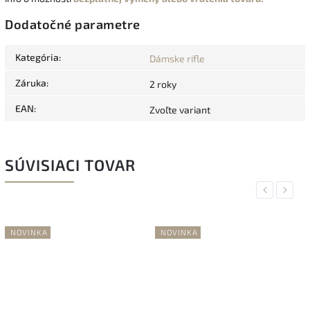
Dodatočné parametre
Kategória
:
Dámske rifle
Záruka
:
2 roky
EAN
:
Zvoľte variant
SÚVISIACI TOVAR
Previous
Next
NOVINKA
NOVINKA
N