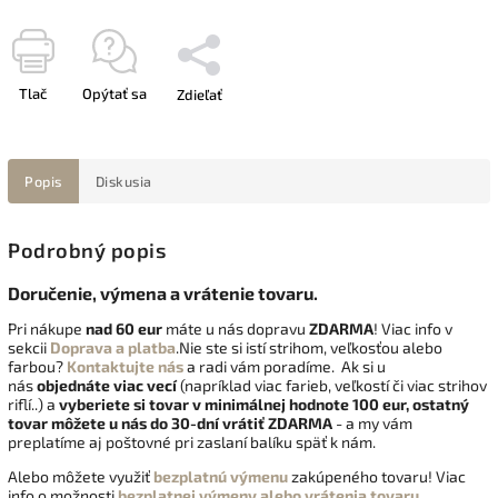
Tlač
Opýtať sa
Zdieľať
Popis
Diskusia
Podrobný popis
Doručenie, výmena a vrátenie tovaru.
Pri nákupe
nad 60 eur
máte u nás dopravu
ZDARMA
! Viac info v
sekcii
Doprava a platba
.Nie ste si istí strihom, veľkosťou alebo
farbou?
Kontaktujte nás
a radi vám poradíme. Ak si u
nás
objednáte viac vecí
(napríklad viac farieb, veľkostí či viac strihov
riflí..) a
vyberiete si tovar v minimálnej hodnote 100 eur, ostatný
tovar môžete u nás do 30-dní vrátiť
ZDARMA
- a my vám
preplatíme aj poštovné pri zaslaní balíku späť k nám.
Alebo môžete využiť
bezplatnú výmenu
zakúpeného tovaru! Viac
info o možnosti
bezplatnej výmeny alebo vrátenia tovaru.