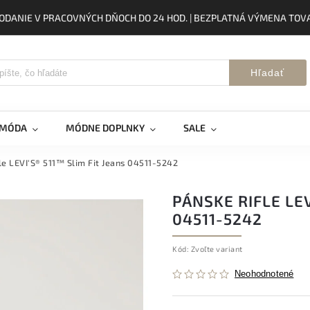
ODANIE V PRACOVNÝCH DŇOCH DO 24 HOD. | BEZPLATNÁ VÝMENA TOVA
Hľadať
 MÓDA
MÓDNE DOPLNKY
SALE
le LEVI'S® 511™ Slim Fit Jeans 04511-5242
PÁNSKE RIFLE LEV
04511-5242
Kód:
Zvoľte variant
Neohodnotené