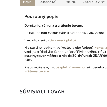
Popis
Podobné (2)
Diskusia
Značka
Levi's®
Podrobný popis
Doručenie, výmena a vrátenie tovaru.
Pri nákupe
nad 60 eur
máte u nás dopravu
ZDARMA
!
Viac info v sekcii
Doprava a platba
.
Nie ste si istí strihom, veľkosťou alebo farbou?
Kontakt
vecí
(napríklad viac farieb, veľkostí či viac strihov riflí..)
ostatný tovar môžete u nás do 30-dní vrátiť
ZDARMA
nám.
Alebo môžete využiť
bezplatnú výmenu
zakúpeného to
vrátenia tovaru.
SÚVISIACI TOVAR