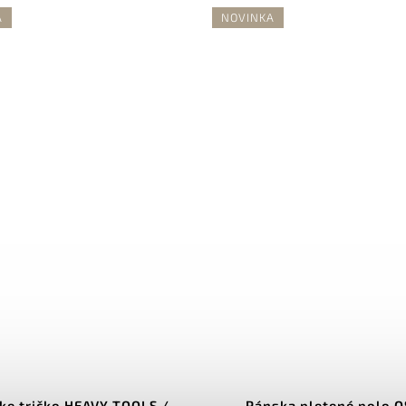
A
NOVINKA
ke tričko HEAVY TOOLS /
Pánska pletené polo Q