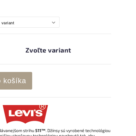
Zvoľte variant
o košíka
dávanejšom strihu
511™
. Džínsy sú vyrobené
technológiou
ilejšiou strečovou technológiou navrhnutá tak, aby