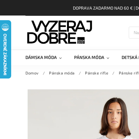
DOPRAVA ZADARMO NAD 60 € | D
DÁMSKA MÓDA
PÁNSKA MÓDA
DETSKÁ
Domov
/
Pánska móda
/
Pánske rifle
/
Pánske rif