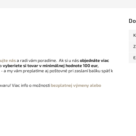
Do
K
Z
E
ujte nás
a radi vám poradíme. Ak si u nás
objednáte viac
 a
vyberiete si tovar v minimálnej hodnote 100 eur,
- a my vám preplatíme aj poštovné pri zaslaní balíku späť k
varu! Viac info o možnosti
bezplatnej výmeny alebo