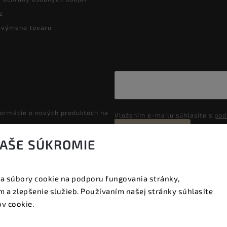
e
a výmena tovaru
formácie o nových produktoch na
Vložením e-mailu súhlasíte s
pod
Prihlásiť sa
VAŠE SÚKROMIE
a súbory cookie na podporu fungovania stránky,
Copyright 2026
Vyzeraj dobre
. Všetky práva vyhradené.
 a zlepšenie služieb. Používaním našej stránky súhlasíte
Upraviť nastavenie cookies
v cookie.
Vytvořil
Shoptet
| Design
Shoptak.cz.