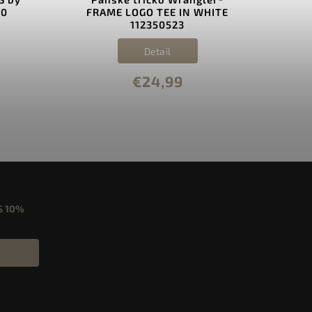
10
FRAME LOGO TEE IN WHITE
112350523
Detail
€24,99
S
10%