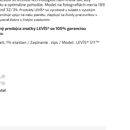
itu a optimálne pohodlie
. Model na fotografiách meria 189
osť 32/34.
Produkty
LEVI´S®
sú vyrobené v súlade s
vysokým
nižuje vplyv na našu planétu, zlepšujú sa životy pracovníkov v
yzerať dobre s čistým svedomím.
ný predajca značky LEVI´S® so 100% garanciou
u.
ll, 1% elastan
/ Zapínanie : zips / Model: LEVI´S® 511™
eľať