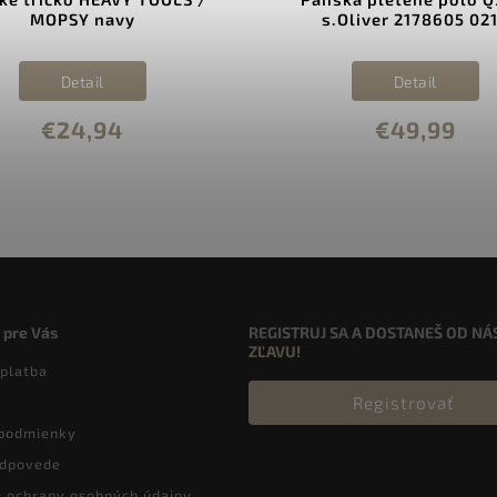
MOPSY navy
s.Oliver 2178605 02
Detail
Detail
€24,94
€49,99
 pre Vás
REGISTRUJ SA A DOSTANEŠ OD NÁ
ZĽAVU!
 platba
Registrovať
podmienky
odpovede
 ochrany osobných údajov