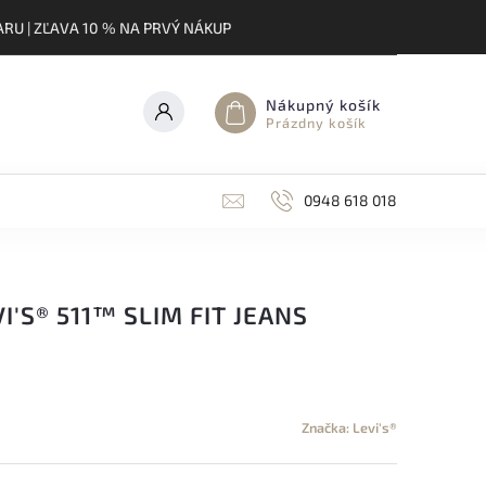
RU | ZĽAVA 10 % NA PRVÝ NÁKUP
Nákupný košík
Prázdny košík
0948 618 018
I'S® 511™ SLIM FIT JEANS
Značka:
Levi's®