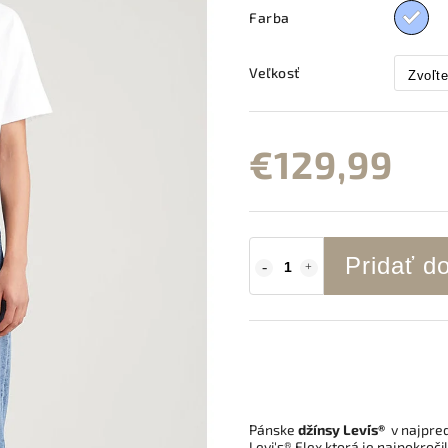
Farba
Veľkosť
€129,99
Pridať d
Pánske
džínsy Levi´s®
v najpre
Levi's® Flex ktorá je najpokroč