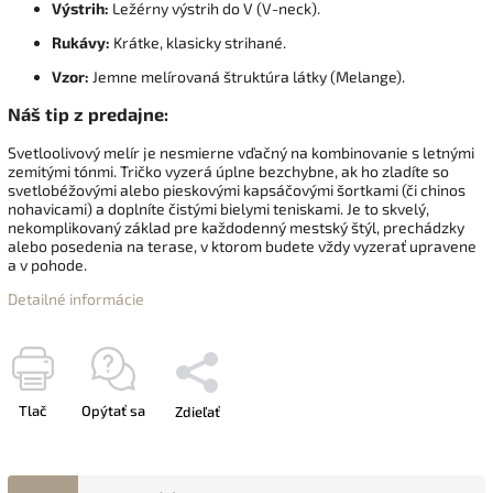
Výstrih:
Ležérny výstrih do V (V-neck).
Rukávy:
Krátke, klasicky strihané.
Vzor:
Jemne melírovaná štruktúra látky (Melange).
Náš tip z predajne:
Svetloolivový melír je nesmierne vďačný na kombinovanie s letnými
zemitými tónmi. Tričko vyzerá úplne bezchybne, ak ho zladíte so
svetlobéžovými alebo pieskovými kapsáčovými šortkami (či chinos
nohavicami) a doplníte čistými bielymi teniskami. Je to skvelý,
nekomplikovaný základ pre každodenný mestský štýl, prechádzky
alebo posedenia na terase, v ktorom budete vždy vyzerať upravene
a v pohode.
Detailné informácie
Tlač
Opýtať sa
Zdieľať