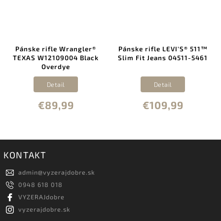
Pánske rifle Wrangler®
Pánske rifle LEVI'S® 511™
TEXAS W12109004 Black
Slim Fit Jeans 04511-5461
Overdye
Detail
Detail
€89,99
€109,99
KONTAKT
admin
@
vyzerajdobre.sk
0948 618 018
VYZERAJdobre
vyzerajdobre.sk