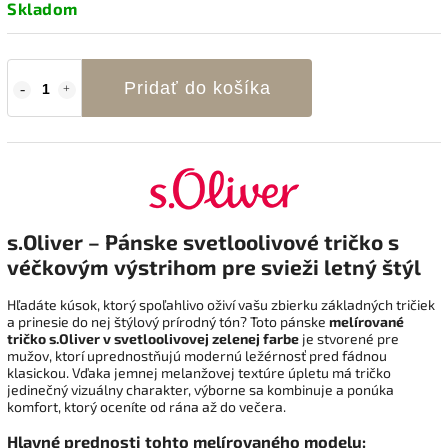
Skladom
Pridať do košíka
s.Oliver – Pánske svetloolivové tričko s
véčkovým výstrihom pre svieži letný štýl
Hľadáte kúsok, ktorý spoľahlivo oživí vašu zbierku základných tričiek
a prinesie do nej štýlový prírodný tón? Toto pánske
melírované
tričko s.Oliver v svetloolivovej zelenej farbe
je stvorené pre
mužov, ktorí uprednostňujú modernú ležérnosť pred fádnou
klasickou. Vďaka jemnej melanžovej textúre úpletu má tričko
jedinečný vizuálny charakter, výborne sa kombinuje a ponúka
komfort, ktorý oceníte od rána až do večera.
Hlavné prednosti tohto melírovaného modelu: