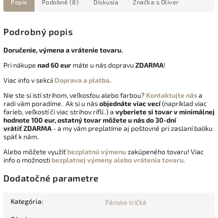
Popis
Podobné (8)
Diskusia
Značka
s.Oliver
Podrobný popis
Doručenie, výmena a vrátenie tovaru.
Pri nákupe
nad 60 eur
máte u nás dopravu
ZDARMA
!
Viac info v sekcii
Doprava a platba
.
Nie ste si istí strihom, veľkosťou alebo farbou?
Kontaktujte nás
a
radi vám poradíme. Ak si u nás
objednáte viac vecí
(napríklad viac
farieb, veľkostí či viac strihov riflí..) a
vyberiete si tovar v minimálnej
hodnote 100 eur, ostatný tovar môžete u nás do 30-dní
vrátiť
ZDARMA
- a my vám preplatíme aj poštovné pri zaslaní balíku
späť k nám.
Alebo môžete využiť
bezplatnú výmenu
zakúpeného tovaru! Viac
info o možnosti
bezplatnej výmeny alebo vrátenia tovaru.
Dodatočné parametre
Kategória
:
Pánske tričká