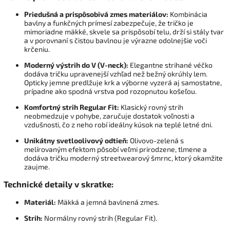
Priedušná a prispôsobivá zmes materiálov:
Kombinácia
bavlny a funkčných prímesí zabezpečuje, že tričko je
mimoriadne mäkké, skvele sa prispôsobí telu, drží si stály tvar
a v porovnaní s čistou bavlnou je výrazne odolnejšie voči
krčeniu.
Moderný výstrih do V (V-neck):
Elegantne strihané véčko
dodáva tričku upravenejší vzhľad než bežný okrúhly lem.
Opticky jemne predlžuje krk a výborne vyzerá aj samostatne,
prípadne ako spodná vrstva pod rozopnutou košeľou.
Komfortný strih Regular Fit:
Klasický rovný strih
neobmedzuje v pohybe, zaručuje dostatok voľnosti a
vzdušnosti, čo z neho robí ideálny kúsok na teplé letné dni.
Unikátny svetloolivový odtieň:
Olivovo-zelená s
melírovaným efektom pôsobí veľmi prirodzene, tlmene a
dodáva tričku moderný streetwearový šmrnc, ktorý okamžite
zaujme.
Technické detaily v skratke:
Materiál:
Mäkká a jemná bavlnená zmes.
Strih:
Normálny rovný strih (Regular Fit).